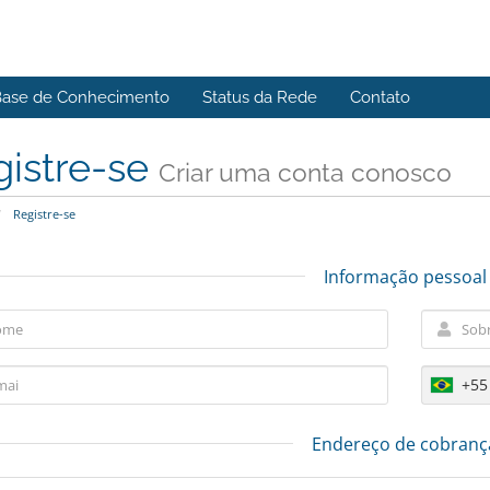
Base de Conhecimento
Status da Rede
Contato
gistre-se
Criar uma conta conosco
Registre-se
Informação pessoal
+55
Endereço de cobranç