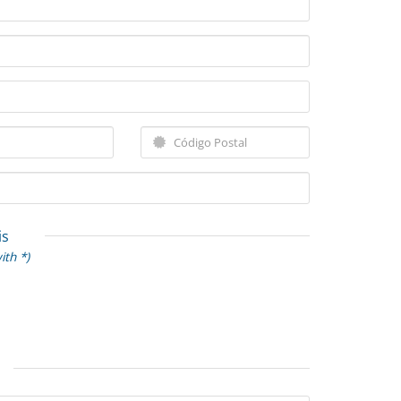
is
ith *)