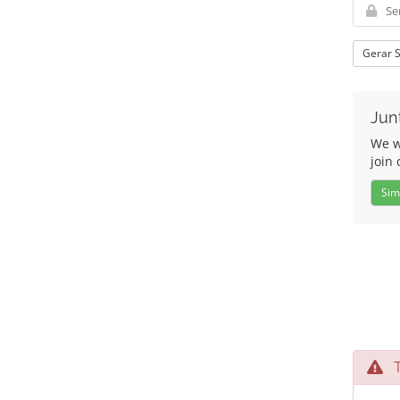
Gerar 
Jun
We w
join 
Sim
Te